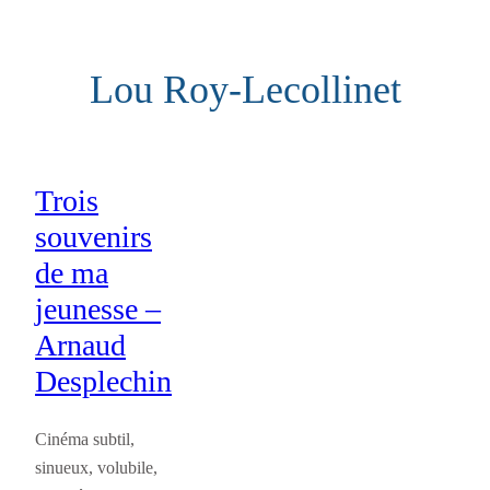
Aller
au
Lou Roy-Lecollinet
contenu
Trois
souvenirs
de ma
jeunesse –
Arnaud
Desplechin
Cinéma subtil,
sinueux, volubile,