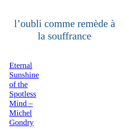
Aller
au
l’oubli comme remède à
contenu
la souffrance
Eternal
Sunshine
of the
Spotless
Mind –
Michel
Gondry