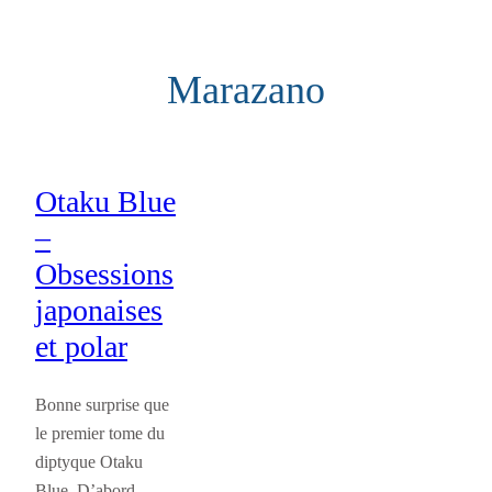
Aller
au
Marazano
contenu
Otaku Blue
–
Obsessions
japonaises
et polar
Bonne surprise que
le premier tome du
diptyque Otaku
Blue. D’abord