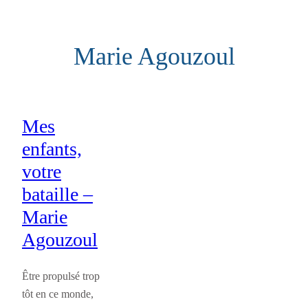
Aller
au
Marie Agouzoul
contenu
Mes
enfants,
votre
bataille –
Marie
Agouzoul
Être propulsé trop
tôt en ce monde,