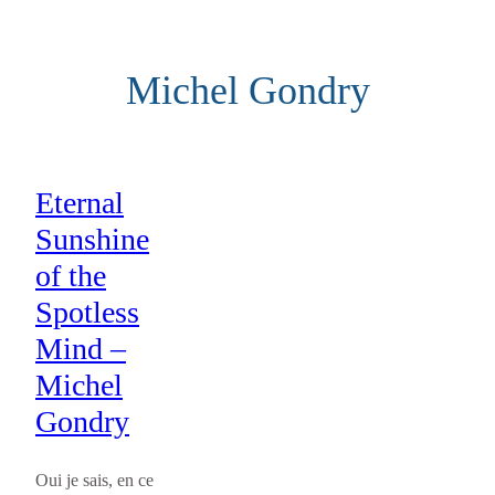
Aller
au
Michel Gondry
contenu
Eternal
Sunshine
of the
Spotless
Mind –
Michel
Gondry
Oui je sais, en ce