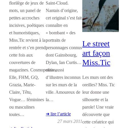
florilège de jeux de
Saint-Cloud.
mots, un panel de
Nantais d’origine,
petites accroches
cet original s’est fait
incisives, poétiques
connaître en
et humoristiques,
« bombant » des
Miss.Tic revient à la
portraits de
Le street
rentrée et s’en prend
personnages connus
art façon
cette fois aux
dont Gainsbourg,
Miss.Tic
couvertures de
Dylan, Ian Curtis…
magazines. Cosmopolitan,
mais aussi
Elle, FHM, GQ,
d’illustres inconnus
Les murs ont des
Grazia, Marie-
sur les murs de la
oreilles? Miss. Tic
Claire, Têtu,
ville. Amoureux de
leur donne une
Vogue… féminines
la…
silhouette et la
ou masculines
parole! Une vraie
➜ lire l’article
toutes…
découverte que
27 mars 2011
cette créatrice qui