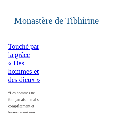
Aller
au
Monastère de Tibhirine
contenu
Touché par
la grâce
« Des
hommes et
des dieux »
“Les hommes ne
font jamais le mal si
complètement et
joyeusement que