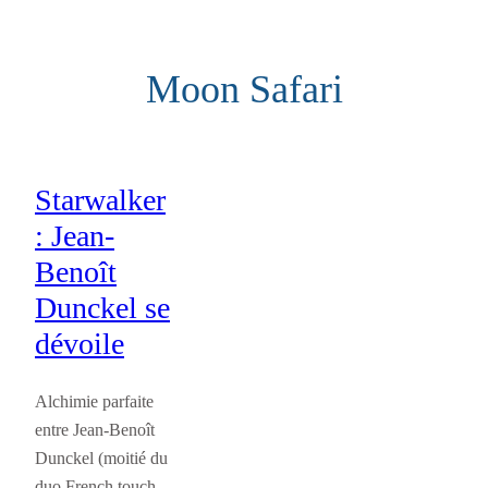
Aller
au
Moon Safari
contenu
Starwalker
: Jean-
Benoît
Dunckel se
dévoile
Alchimie parfaite
entre Jean-Benoît
Dunckel (moitié du
duo French touch