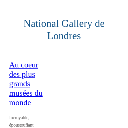
Aller
au
National Gallery de
contenu
Londres
Au coeur
des plus
grands
musées du
monde
Incroyable,
époustouflant,