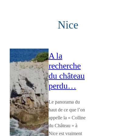
Aller
au
Nice
contenu
A la
recherche
du château
perdu…
Le panorama du
haut de ce que l’on
appelle la « Colline
du Château » à
Nice est vraiment