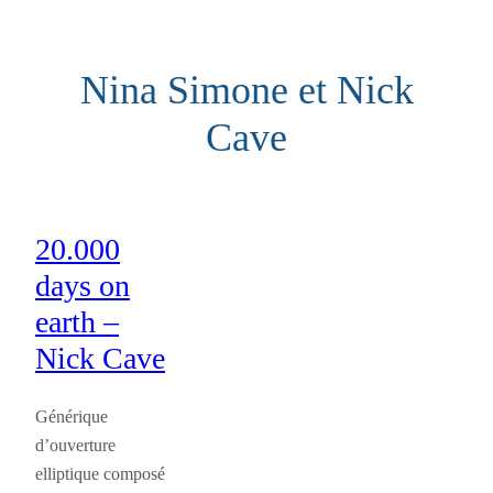
Aller
au
Nina Simone et Nick
contenu
Cave
20.000
days on
earth –
Nick Cave
Générique
d’ouverture
elliptique composé