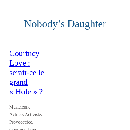
Aller
au
Nobody’s Daughter
contenu
Courtney
Love :
serait-ce le
grand
« Hole » ?
Musicienne.
Actrice. Activiste.
Provocatrice.
Courtney Love