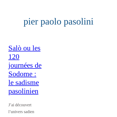
Aller
au
pier paolo pasolini
contenu
Salò ou les
120
journées de
Sodome :
le sadisme
pasolinien
J’ai découvert
l’univers sadien