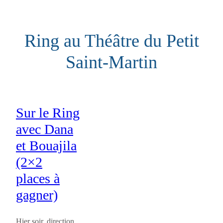
Aller
au
Ring au Théâtre du Petit
contenu
Saint-Martin
Sur le Ring
avec Dana
et Bouajila
(2×2
places à
gagner)
Hier soir, direction