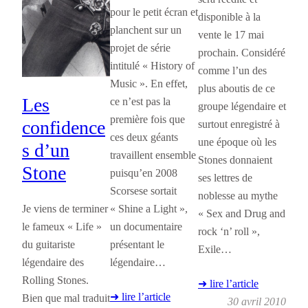
pour le petit écran et
disponible à la
planchent sur un
vente le 17 mai
projet de série
prochain. Considéré
intitulé « History of
comme l’un des
Music ». En effet,
plus aboutis de ce
Les
ce n’est pas la
groupe légendaire et
première fois que
confidence
surtout enregistré à
ces deux géants
une époque où les
s d’un
travaillent ensemble
Stones donnaient
Stone
puisqu’en 2008
ses lettres de
Scorsese sortait
noblesse au mythe
« Shine a Light »,
Je viens de terminer
« Sex and Drug and
un documentaire
le fameux « Life »
rock ‘n’ roll »,
présentant le
du guitariste
Exile…
légendaire…
légendaire des
Rolling Stones.
➜ lire l’article
➜ lire l’article
Bien que mal traduit
30 avril 2010