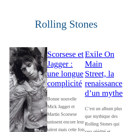
Aller
au
Rolling Stones
contenu
Scorsese et
Exile On
Jagger :
Main
une longue
Street, la
complicité
renaissance
d’un mythe
Bonne nouvelle
Mick Jagger et
C’est un album plus
Martin Scorsese
que mythique des
unissent encore leur
Rolling Stones qui
talent mais cette fois
sera réédité et