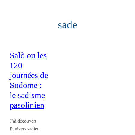
Aller
au
sade
contenu
Salò ou les
120
journées de
Sodome :
le sadisme
pasolinien
J’ai découvert
l’univers sadien