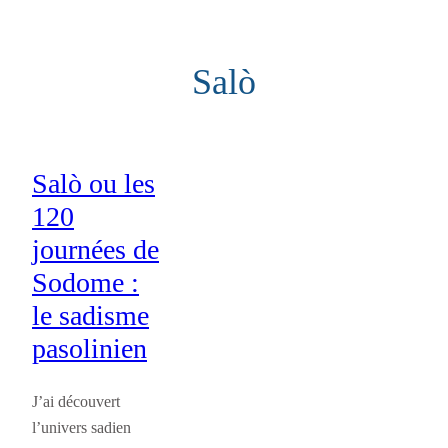
Aller
au
Salò
contenu
Salò ou les
120
journées de
Sodome :
le sadisme
pasolinien
J’ai découvert
l’univers sadien