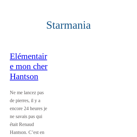
Aller
au
Starmania
contenu
Elémentair
e mon cher
Hantson
Ne me lancez pas
de pierres, il y a
encore 24 heures je
ne savais pas qui
était Renaud
Hantson. C’est en