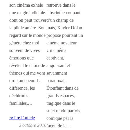
son cinéma exhale
retrouve dans le
une magie indicible
labyrinthe coupant
dont on peut trouver
d’un champ de
la pilule amère. Son
maïs, Xavier Dolan
regard sur le monde
propose pourtant un
génère chez moi
cinéma novateur.
souvent de vives
Un cinéma
émotions que
captivant,
révèlent le choix de
angoissant et
thèmes qui me vont
savamment
droit au coeur. La
paradoxal.
différence, les
Étouffant dans de
déchirures
grands espaces,
familiales,…
tragique dans le
sujet rendu parfois
➜ lire l’article
comique par la
2 octobre 2016
façon de le…