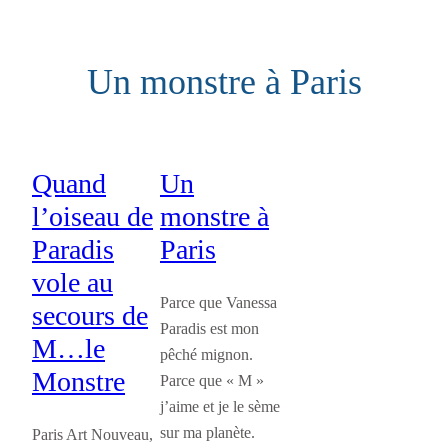
Aller
au
Un monstre à Paris
contenu
Quand
Un
l’oiseau de
monstre à
Paradis
Paris
vole au
Parce que Vanessa
secours de
Paradis est mon
M…le
pêché mignon.
Monstre
Parce que « M »
j’aime et je le sème
sur ma planète.
Paris Art Nouveau,