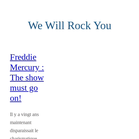
Aller
au
We Will Rock You
contenu
Freddie
Mercury :
The show
must go
on!
Il y a vingt ans
maintenant
disparaissait le
charismatique