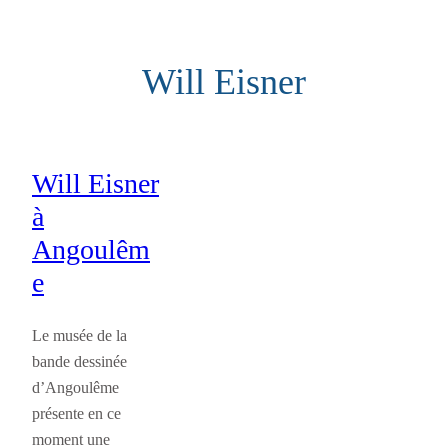
Aller
au
Will Eisner
contenu
Will Eisner
à
Angoulêm
e
Le musée de la
bande dessinée
d’Angoulême
présente en ce
moment une