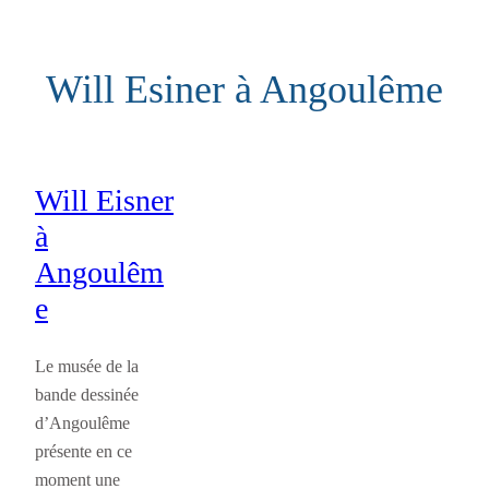
Aller
au
Will Esiner à Angoulême
contenu
Will Eisner
à
Angoulêm
e
Le musée de la
bande dessinée
d’Angoulême
présente en ce
moment une