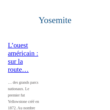
Aller
au
Yosemite
contenu
L’ouest
américain :
sur la
route…
… des grands parcs
nationaux. Le
premier fut
Yellowstone créé en
1872. Au nombre