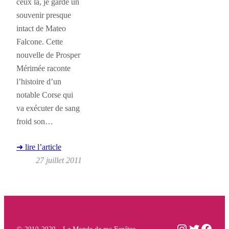
ceux là, je garde un
souvenir presque
intact de Mateo
Falcone. Cette
nouvelle de Prosper
Mérimée raconte
l’histoire d’un
notable Corse qui
va exécuter de sang
froid son…
➜ lire l’article
27 juillet 2011
Instagram
Twitter
Face
© 2010-2020 –
Le Monde de ma Fenêtre