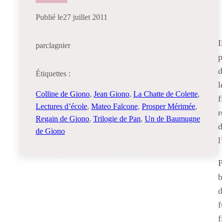
Publié le
27 juillet 2011
I
par
clagnier
p
Étiquettes :
l
Colline de Giono
, 
Jean Giono
, 
La Chatte de Colette
, 
f
Lectures d’école
, 
Mateo Falcone
, 
Prosper Mérimée
, 
r
Regain de Giono
, 
Trilogie de Pan
, 
Un de Baumugne
d
de Giono
l
P
b
d
f
f