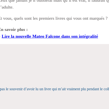
eux que jamais je n’oublierai mais qu’il est vrai, il faudrait 
’adulte.
t vous, quels sont les premiers livres qui vous ont marqués ?
n savoir plus :
>
Lire la nouvelle Mateo Falcone dans son intégralité
pas le souvenir d’avoir lu un livre qui m’ait vraiment plu pendant le col