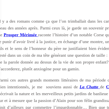
l y a des romans comme ça que l’on trimballait dans les car
eau des années après. Parmi ceux là, je garde un souvenir p
de
Prosper Mérimée
raconte l’histoire d’un notable Corse q
e punir d’avoir livré à la justice, en échange d’une montre, un
ils et le sens de l’honneur du père ne justifiaient bien évid
esté dans un coin de ma tête générant une question de taille 
e la parole donnée au dessus de la vie de son propre enfant?
’accorderez, plutôt anxiogène pour un gamin.
armi ces autres grands moments littéraires de ma période c
ien intentionnés, je me souviens aussi de
La Chatte
de
C
écrivait la nature et les merveilleux petits jardins de banlieue 
ur et à mesure que la passion d’Alain pour son félin grandiss
init d’ailleurs par commettre l’impardonnable… Bien que tr