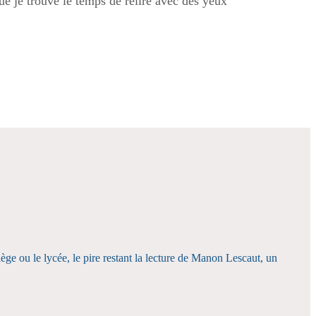
que je trouve le temps de relire avec des yeux
lège ou le lycée, le pire restant la lecture de Manon Lescaut, un