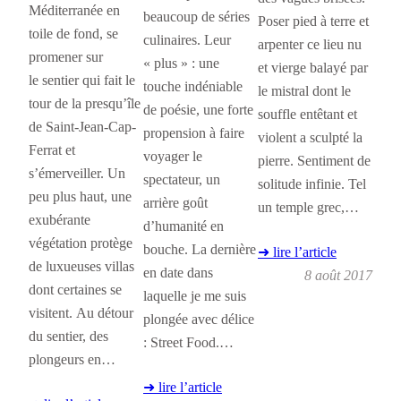
Méditerranée en
beaucoup de séries
Poser pied à terre et
toile de fond, se
culinaires. Leur
arpenter ce lieu nu
promener sur
« plus » : une
et vierge balayé par
le sentier qui fait le
touche indéniable
le mistral dont le
tour de la presqu’île
de poésie, une forte
souffle entêtant et
de Saint-Jean-Cap-
propension à faire
violent a sculpté la
Ferrat et
voyager le
pierre. Sentiment de
s’émerveiller. Un
spectateur, un
solitude infinie. Tel
peu plus haut, une
arrière goût
un temple grec,…
exubérante
d’humanité en
végétation protège
bouche. La dernière
➜ lire l’article
de luxueuses villas
en date dans
8 août 2017
dont certaines se
laquelle je me suis
visitent. Au détour
plongée avec délice
du sentier, des
: Street Food.…
plongeurs en…
➜ lire l’article