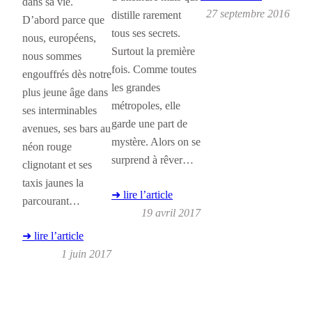
dans sa vie.
27 septembre 2016
distille rarement
D’abord parce que
tous ses secrets.
nous, européens,
Surtout la première
nous sommes
fois. Comme toutes
engouffrés dès notre
les grandes
plus jeune âge dans
métropoles, elle
ses interminables
garde une part de
avenues, ses bars au
mystère. Alors on se
néon rouge
surprend à rêver…
clignotant et ses
taxis jaunes la
➜ lire l’article
parcourant…
19 avril 2017
➜ lire l’article
1 juin 2017