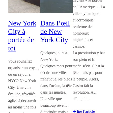
devient « le bordel
de l’Amérique ». La
ville, dynamique
et corrompue,
New York
Dans l’œil
renferme de
City à
de New
nombreux
portée de
York City
nightclubs et
casinos.
toi
La prostitution y bat
Quelques jours à
son plein et la
New York.
Vous souhaitez
mafia sévit. C’est la
Quelques mots pour
organiser un voyage
fête, mais pas pour
décrire une ville
ou un séjour à
le peuple. Alors,
frénétique, les pieds
NYC? New York
Castro fait la
dans l’océan, la tête
City. Une ville
révolution. Au
dans les nuages.
éveillée, réveillée,
début, il…
Une ville que
agitée à découvrir
beaucoup rêvent
au moins une fois
➜ lire l’article
d’atteindre mais qui