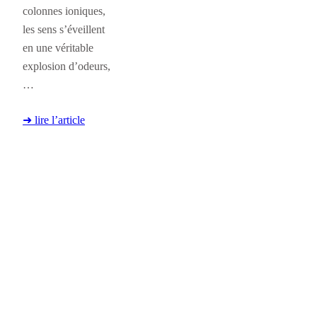
colonnes ioniques,
les sens s’éveillent
en une véritable
explosion d’odeurs,
…
➜ lire l’article
16 septembre 2015
Older Posts
→
Instagram
Twitter
Face
© 2010-2020 –
Le Monde de ma Fenêtre