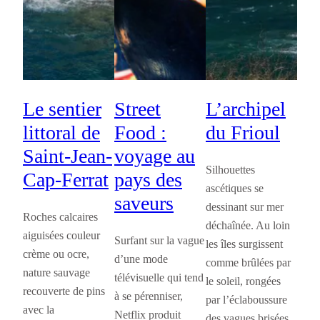
Le sentier
Street
L’archipel
littoral de
Food :
du Frioul
Saint-Jean-
voyage au
Silhouettes
Cap-Ferrat
pays des
ascétiques se
saveurs
dessinant sur mer
Roches calcaires
déchaînée. Au loin
aiguisées couleur
Surfant sur la vague
les îles surgissent
crème ou ocre,
d’une mode
comme brûlées par
nature sauvage
télévisuelle qui tend
le soleil, rongées
recouverte de pins
à se pérenniser,
par l’éclaboussure
avec la
Netflix produit
des vagues brisées.