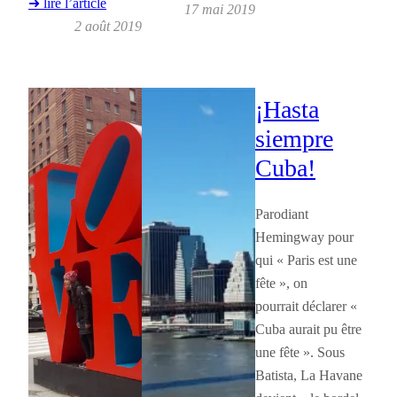
➜ lire l’article
17 mai 2019
2 août 2019
¡Hasta
siempre
Cuba!
Parodiant
Hemingway pour
qui « Paris est une
fête », on
pourrait déclarer «
Cuba aurait pu être
une fête ». Sous
Batista, La Havane