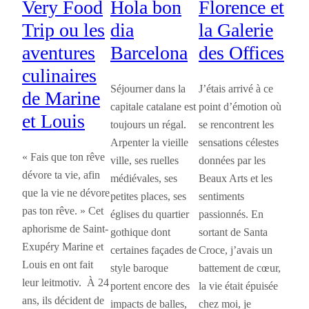
Very Food
Hola bon
Florence et
Trip ou les
dia
la Galerie
aventures
Barcelona
des Offices
culinaires
Séjourner dans la
J’étais arrivé à ce
de Marine
capitale catalane est
point d’émotion où
et Louis
toujours un régal.
se rencontrent les
Arpenter la vieille
sensations célestes
« Fais que ton rêve
ville, ses ruelles
données par les
dévore ta vie, afin
médiévales, ses
Beaux Arts et les
que la vie ne dévore
petites places, ses
sentiments
pas ton rêve. » Cet
églises du quartier
passionnés. En
aphorisme de Saint-
gothique dont
sortant de Santa
Exupéry Marine et
certaines façades de
Croce, j’avais un
Louis en ont fait
style baroque
battement de cœur,
leur leitmotiv. À 24
portent encore des
la vie était épuisée
ans, ils décident de
impacts de balles,
chez moi, je