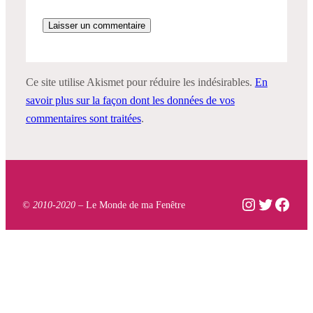
Ce site utilise Akismet pour réduire les indésirables.
En
savoir plus sur la façon dont les données de vos
commentaires sont traitées
.
Instagram
Twitter
Face
© 2010-2020 –
Le Monde de ma Fenêtre