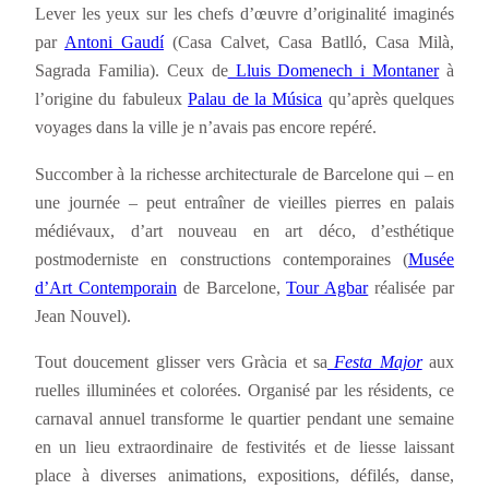
Lever les yeux sur les chefs d’œuvre d’originalité imaginés
par
Antoni Gaudí
(Casa Calvet, Casa Batlló, Casa Milà,
Sagrada Familia). Ceux de
Lluis Domenech i Montaner
à
l’origine du fabuleux
Palau de la Música
qu’après quelques
voyages dans la ville je n’avais pas encore repéré.
Succomber à la richesse architecturale de Barcelone qui – en
une journée – peut entraîner de vieilles pierres en palais
médiévaux, d’art nouveau en art déco, d’esthétique
postmoderniste en constructions contemporaines (
Musée
d’Art Contemporain
de Barcelone,
Tour Agbar
réalisée par
Jean Nouvel).
Tout doucement glisser vers Gràcia et sa
Festa Major
aux
ruelles illuminées et colorées. Organisé par les résidents, ce
carnaval annuel transforme le quartier pendant une semaine
en un lieu extraordinaire de festivités et de liesse laissant
place à diverses animations, expositions, défilés, danse,