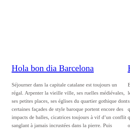
Aller
au
contenu
Hola bon dia Barcelona
Séjourner dans la capitale catalane est toujours un
B
régal. Arpenter la vieille ville, ses ruelles médiévales,
l
ses petites places, ses églises du quartier gothique dont
s
certaines façades de style baroque portent encore des
q
impacts de balles, cicatrices toujours à vif d’un conflit
q
sanglant à jamais incrustées dans la pierre. Puis
o