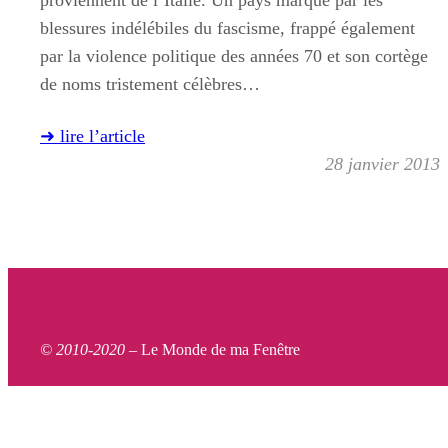
proviennent de l’Italie. Un pays marqué par les
blessures indélébiles du fascisme, frappé également
par la violence politique des années 70 et son cortège
de noms tristement célèbres…
➜ lire l’article
28 janvier 2013
© 2010-2020 –
Le Monde de ma Fenêtre