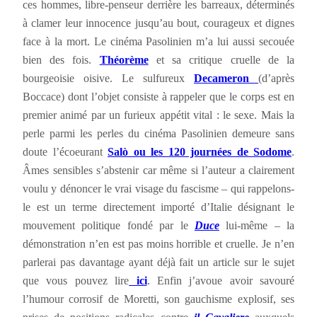
ces hommes, libre-penseur derrière les barreaux, déterminés
à clamer leur innocence jusqu’au bout, courageux et dignes
face à la mort. Le cinéma Pasolinien m’a lui aussi secouée
bien des fois.
Théorème
et sa critique cruelle de la
bourgeoisie oisive. Le sulfureux
Decameron
(d’après
Boccace) dont l’objet consiste à rappeler que le corps est en
premier animé par un furieux appétit vital : le sexe. Mais la
perle parmi les perles du cinéma Pasolinien demeure sans
doute l’écoeurant
Salò ou les 120 journées de Sodome
.
Âmes sensibles s’abstenir car même si l’auteur a clairement
voulu y dénoncer le vrai visage du fascisme – qui rappelons-
le est un terme directement importé d’Italie désignant le
mouvement politique fondé par le
Duce
lui-même – la
démonstration n’en est pas moins horrible et cruelle. Je n’en
parlerai pas davantage ayant déjà fait un article sur le sujet
que vous pouvez lire
ici
. Enfin j’avoue avoir savouré
l’humour corrosif de Moretti, son gauchisme explosif, ses