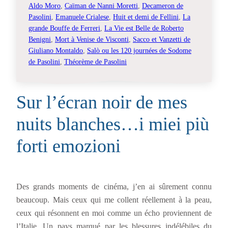
Aldo Moro
, 
Caïman de Nanni Moretti
, 
Decameron de
Pasolini
, 
Emanuele Crialese
, 
Huit et demi de Fellini
, 
La
grande Bouffe de Ferreri
, 
La Vie est Belle de Roberto
Benigni
, 
Mort à Venise de Visconti
, 
Sacco et Vanzetti de
Giuliano Montaldo
, 
Salò ou les 120 journées de Sodome
de Pasolini
, 
Théorème de Pasolini
Sur l’écran noir de mes
nuits blanches…i miei più
forti emozioni
Des grands moments de cinéma, j’en ai sûrement connu
beaucoup. Mais ceux qui me collent réellement à la peau,
ceux qui résonnent en moi comme un écho proviennent de
l’Italie. Un pays marqué par les blessures indélébiles du