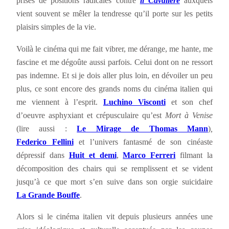
prises de positions radicales contre
il Cavaliere
auxquels
vient souvent se mêler la tendresse qu’il porte sur les petits
plaisirs simples de la vie.
Voilà le cinéma qui me fait vibrer, me dérange, me hante, me
fascine et me dégoûte aussi parfois. Celui dont on ne ressort
pas indemne. Et si je dois aller plus loin, en dévoiler un peu
plus, ce sont encore des grands noms du cinéma italien qui
me viennent à l’esprit.
Luchino Visconti
et son chef
d’oeuvre asphyxiant et crépusculaire qu’est
Mort à Venise
(lire aussi :
Le Mirage de Thomas Mann
)
,
Federico Fellini
et l’univers fantasmé de son cinéaste
dépressif dans
Huit et demi
,
Marco Ferreri
filmant la
décomposition des chairs qui se remplissent et se vident
jusqu’à ce que mort s’en suive dans son orgie suicidaire
La Grande Bouffe
.
Alors si le cinéma italien vit depuis plusieurs années une