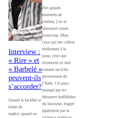
Des grands
moments de
cinéma, j’en ai
sûrement connu
beaucoup. Mais
ceux qui me collent
réellement à la
Interview :
peau, ceux qui
« Rire » et
résonnent en moi
« Barbelé »
comme un écho
peuvent-ils
proviennent de
l’Italie. Un pays
s’accorder?
marqué par les
blessures indélébiles
Quand la lucidité se
du fascisme, frappé
teinte de
également par la
malice, quand on
violence politique