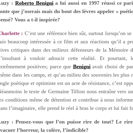
Luzy :
Roberto Benigni
a lui aussi en 1997 réussi ce par
onte que j’oserais mais du bout des lèvres appeler « poéti
ensé? Vous a t-il inspirée?
harlotte :
C’est une référence bien sûr, surtout lorsqu’on se
uis beaucoup intéressée à ce film et aux réactions qu’il a pr
ives critiques dans des milieux défenseurs de la Mémoire 
’insultant à vouloir adoucir cette réalité. Et pourtant,
xtrêmement positives; parce que
Benigni
avait choisi de par
ême dans les camps, et qu’au milieu des souvenirs les plus noi
ngle poétique et optimiste est un acte de résistance, c’est opp
éanmoins le texte de Germaine Tillion nous entraîne vers un a
es conditions même de détention et contribue à nous informer
ans l’imaginaire, elle prend le réel à bras le corps et lui fait 
Luzy : Pensez-vous que l’on puisse rire de tout? Le rire
vacuer l’horreur, la colère, l’indicible?