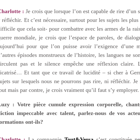
harlotte :
Je crois que lorsque l’on est capable de rire d’un s
 réfléchir. Et c’est nécessaire, surtout pour les sujets les plus
ifficile que cela soit- pour combattre avec les armes de la ra
uerre mondiale, je crois que l’espace de paroles, de dialo
aujourd’hui pour que l’on puisse avoir l’exigence d’une 
’autres épisodes monstrueux de l’histoire, les langues ne son
irculent pas et le silence empêche une réflexion claire. 
icatrisé… Et tant que ce travail de lucidité – si cher à Germ
ujets sur lesquels nous ne pourrons pas rire, ni réfléchir. J
out mais par contre, je crois vraiment qu’il faut s’y employer.
Luzy : Votre pièce cumule expression corporelle, chants,
diction impeccable avec talent, parlez-nous de vos acte
ormations ont-ils?
Charlotte :
La compagnie
Tout&Versa
s’est constituée 