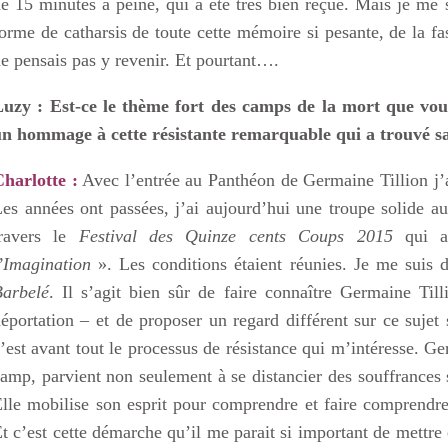
e 15 minutes à peine, qui a été très bien reçue. Mais je me s
orme de catharsis de toute cette mémoire si pesante, de la fa
e pensais pas y revenir. Et pourtant….
Luzy : Est-ce le thème fort des camps de la mort que vou
un hommage à cette résistante remarquable qui a trouvé s
harlotte :
Avec l’entrée au Panthéon de Germaine Tillion j’
es années ont passées, j’ai aujourd’hui une troupe solide au
travers le
Festival des Quinze cents Coups 2015
qui a
l’Imagination
». Les conditions étaient réunies. Je me suis
Barbelé
. Il s’agit bien sûr de faire connaître Germaine Til
éportation – et de proposer un regard différent sur ce suje
’est avant tout le processus de résistance qui m’intéresse. Ge
amp, parvient non seulement à se distancier des souffrances su
lle mobilise son esprit pour comprendre et faire comprendre
t c’est cette démarche qu’il me parait si important de mettre