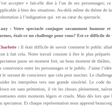
’est accepter
» fait-elle dire à l’un de ses personnages; ce
pplicable à bien des situations. Au-delà même du thème de la d
xhortation à l’indignation qui est au cœur du spectacle.
Luzy : Votre spectacle conjugue savamment humour et 
armes, était-ce un challenge pour vous? Est-ce difficile de
Charlotte :
Il était difficile de savoir comment le public alla
out à fait cela. Notre travail consiste à être le plus préparé
pectateur passe un moment fort, un beau moment de théâtre,
a connivence entre les personnages et le public. J’aime l’idée
t le sursaut de conscience que cela peut susciter. Le challeng
uider les interprètes vers une grande sincérité. Le code du
lown est sans prétention, il vit les choses pleinement, naïv
ontrastes entre moments légers et cruels. Mais dès lors que 
u spectateur. Et chaque représentation nous apprend beaucou