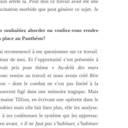
uis arrêté là. Pour moi ce travail avait été une
scination morbide que peut générer ce sujet. Je
s souhaitiez aborder ou vouliez-vous rendre
a place au Panthéon?
ai recommencé à me questionner sur ce travail.
tour de moi. Et l’opportunité s’est présentée à
vait pris pour thème «
Au-delà des murs
 donc remise au travail et nous avons créé
Rire
lion – dont le combat ne s’est pas limité à la
t souvent figé dans une mémoire tragique. Mais
rmaine Tillion, en écrivant une opérette dans le
bies mais elle fait bien plus, elle les analyse.
 à ses codétenues le système qui les oppresse.
 en avant. «
Il ne faut pas s’habituer, s’habituer