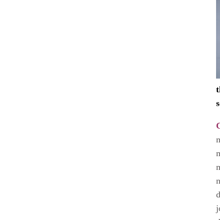
s
m
m
n
d
j