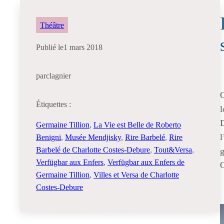
Théâtre
Publié le
1 mars 2018
par
clagnier
Étiquettes :
l
D
Germaine Tillion
, 
La Vie est Belle de Roberto
l
Benigni
, 
Musée Mendjisky
, 
Rire Barbelé
, 
Rire
Barbelé de Charlotte Costes-Debure
, 
Tout&Versa
, 
g
Verfügbar aux Enfers
, 
Verfügbar aux Enfers de
O
Germaine Tillion
, 
Villes et Versa de Charlotte
Costes-Debure