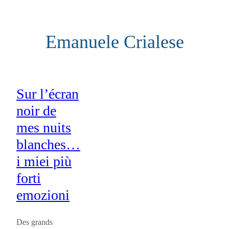
Aller
au
Emanuele Crialese
contenu
Sur l’écran
noir de
mes nuits
blanches…
i miei più
forti
emozioni
Des grands