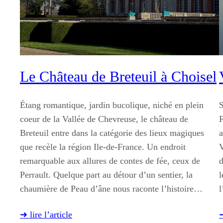
Le Château de Breteuil à Choisel
Étang romantique, jardin bucolique, niché en plein
S
coeur de la Vallée de Chevreuse, le château de
F
Breteuil entre dans la catégorie des lieux magiques
a
que recèle la région Ile-de-France. Un endroit
V
remarquable aux allures de contes de fée, ceux de
d
Perrault. Quelque part au détour d’un sentier, la
l
chaumière de Peau d’âne nous raconte l’histoire…
l
➜ lire l’article
➜