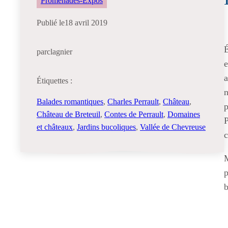
Promenades-Expos
Publié le
18 avril 2019
É
par
clagnier
e
a
Étiquettes :
n
Balades romantiques
, 
Charles Perrault
, 
Château
, 
p
Château de Breteuil
, 
Contes de Perrault
, 
Domaines
P
et châteaux
, 
Jardins bucoliques
, 
Vallée de Chevreuse
c
M
p
b