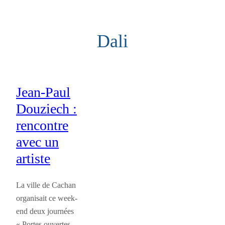
Aller
au
Dali
contenu
Jean-Paul
Douziech :
rencontre
avec un
artiste
La ville de Cachan
organisait ce week-
end deux journées
« Portes ouvertes