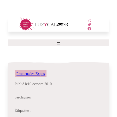
Aller
au
contenu
Instagram
Twitter
Facebook
Promenades-Expos
Publié le
10 octobre 2010
par
clagnier
Étiquettes :