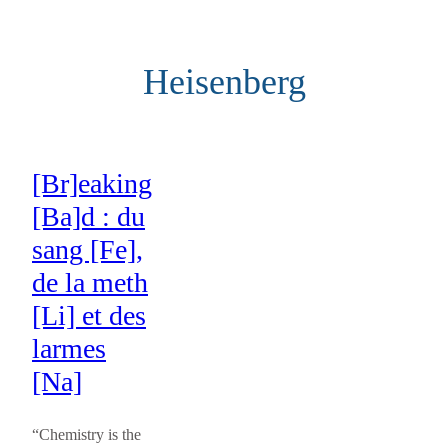
Aller
au
Heisenberg
contenu
[Br]eaking
[Ba]d : du
sang [Fe],
de la meth
[Li] et des
larmes
[Na]
“Chemistry is the