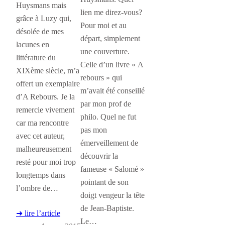
Huysmans mais
lien me direz-vous?
grâce à Luzy qui,
Pour moi et au
désolée de mes
départ, simplement
lacunes en
une couverture.
littérature du
Celle d’un livre « A
XIXème siècle, m’a
rebours » qui
offert un exemplaire
m’avait été conseillé
d’A Rebours. Je la
par mon prof de
remercie vivement
philo. Quel ne fut
car ma rencontre
pas mon
avec cet auteur,
émerveillement de
malheureusement
découvrir la
resté pour moi trop
fameuse « Salomé »
longtemps dans
pointant de son
l’ombre de…
doigt vengeur la tête
de Jean-Baptiste.
➜ lire l’article
Le…