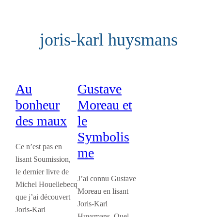
Aller
au
joris-karl huysmans
contenu
Au
Gustave
bonheur
Moreau et
des maux
le
Symbolis
Ce n’est pas en
me
lisant Soumission,
le dernier livre de
J’ai connu Gustave
Michel Houellebecq
Moreau en lisant
que j’ai découvert
Joris-Karl
Joris-Karl
Huysmans. Quel