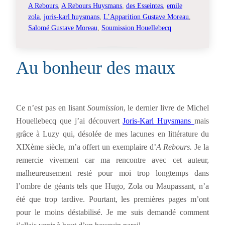
A Rebours
, 
A Rebours Huysmans
, 
des Esseintes
, 
emile
zola
, 
joris-karl huysmans
, 
L’Apparition Gustave Moreau
, 
Salomé Gustave Moreau
, 
Soumission Houellebecq
Au bonheur des maux
Ce n’est pas en lisant
Soumission
, le dernier livre de Michel
Houellebecq que j’ai découvert
Joris-Karl Huysmans
mais
grâce à Luzy qui, désolée de mes lacunes en littérature du
XIXème siècle, m’a offert un exemplaire d’
A Rebours.
Je la
remercie vivement car ma rencontre avec cet auteur,
malheureusement resté pour moi trop longtemps dans
l’ombre de géants tels que Hugo, Zola ou Maupassant, n’a
été que trop tardive. Pourtant, les premières pages m’ont
pour le moins déstabilisé. Je me suis demandé comment