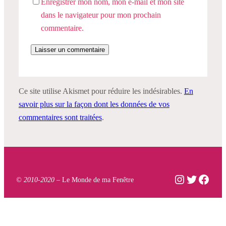
Enregistrer mon nom, mon e-mail et mon site
dans le navigateur pour mon prochain
commentaire.
Ce site utilise Akismet pour réduire les indésirables.
En
savoir plus sur la façon dont les données de vos
commentaires sont traitées
.
Instagram
Twitter
Face
© 2010-2020 –
Le Monde de ma Fenêtre