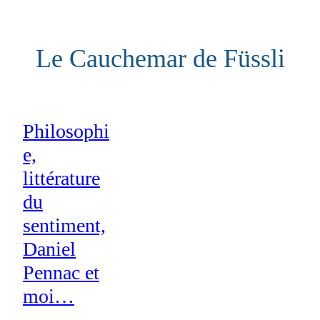
Aller
au
Le Cauchemar de Füssli
contenu
Philosophi
e,
littérature
du
sentiment,
Daniel
Pennac et
moi…