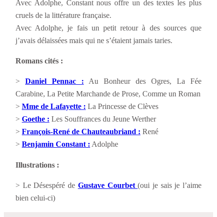
Avec Adolphe, Constant nous offre un des textes les plus
cruels de la littérature française.
Avec Adolphe, je fais un petit retour à des sources que
j’avais délaissées mais qui ne s’étaient jamais taries.
Romans cités :
>
Daniel Pennac :
Au Bonheur des Ogres, La Fée
Carabine, La Petite Marchande de Prose, Comme un Roman
>
Mme de Lafayette :
La Princesse de Clèves
>
Goethe :
Les Souffrances du Jeune Werther
>
François-René de Chauteaubriand :
René
>
Benjamin Constant :
Adolphe
Illustrations :
> Le Désespéré de
Gustave Courbet
(oui je sais je l’aime
bien celui-ci)