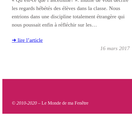
« Qu’est-ce que l’ascétisme? ». Inutile de vous décrire
les regards hébétés des élèves dans la classe. Nous
entrions dans une discipline totalement étrangère qui
nous poussait enfin à réfléchir sur les…
➜ lire l’article
16 mars 2017
© 2010-2020 –
Le Monde de ma Fenêtre