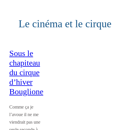
Aller
au
Le cinéma et le cirque
contenu
Sous le
chapiteau
du cirque
d’hiver
Bouglione
Comme ça je
l’avoue il ne me
viendrait pas une
seule seconde à