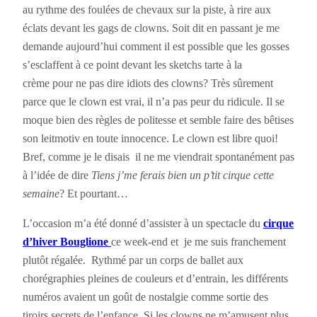
au rythme des foulées de chevaux sur la piste, à rire aux
éclats devant les gags de clowns. Soit dit en passant je me
demande aujourd’hui comment il est possible que les gosses
s’esclaffent à ce point devant les sketchs tarte à la
crème pour ne pas dire idiots des clowns? Très sûrement
parce que le clown est vrai, il n’a pas peur du ridicule. Il se
moque bien des règles de politesse et semble faire des bêtises
son leitmotiv en toute innocence. Le clown est libre quoi!
Bref, comme je le disais il ne me viendrait spontanément pas
à l’idée de dire
Tiens j’me ferais bien un p’tit cirque cette
semaine
? Et pourtant…
L’occasion m’a été donné d’assister à un spectacle du
cirque
d’hiver Bouglione
ce week-end et je me suis franchement
plutôt régalée. Rythmé par un corps de ballet aux
chorégraphies pleines de couleurs et d’entrain, les différents
numéros avaient un goût de nostalgie comme sortie des
tiroirs secrets de l’enfance. Si les clowns ne m’amusent plus,