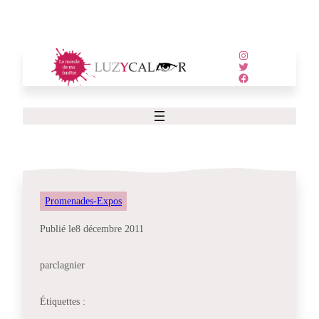
Aller
au
contenu
Instagram
Twitter
Facebook
Promenades-Expos
Publié le
8 décembre 2011
par
clagnier
Étiquettes :