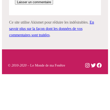
Ce site utilise Akismet pour réduire les indésirables.
En
savoir plus sur la façon dont les données de vos
commentaires sont traitées
.
Instagram
Twitter
Face
© 2010-2020 –
Le Monde de ma Fenêtre