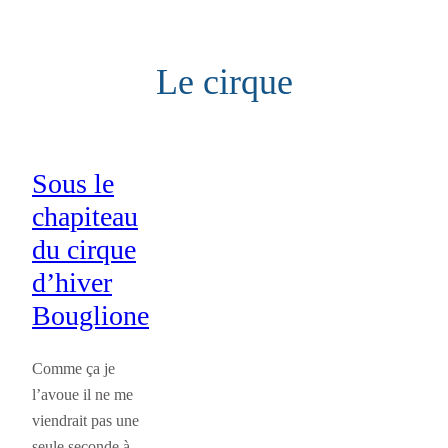
Aller
au
Le cirque
contenu
Sous le
chapiteau
du cirque
d’hiver
Bouglione
Comme ça je
l’avoue il ne me
viendrait pas une
seule seconde à