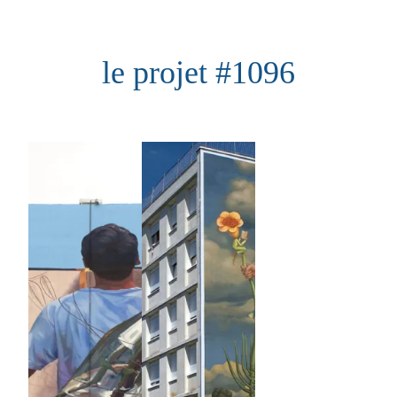
Aller
au
le projet #1096
contenu