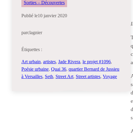
Sorties – Découvertes
Publié le
10 janvier 2020
I
par
clagnier
T
q
Étiquettes :
Art urbain
, 
artistes
, 
Jade Rivera
, 
le projet #1096
, 
Poésie urbaine
, 
Quai 36
, 
quartier Bernard de Jussieu
A
à Versailles
, 
Seth
, 
Street Art
, 
Street artistes
, 
Voyage
s
d
e
d
s